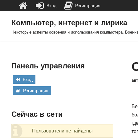
Вход
Регистрация
Компьютер, интернет и лирика
Перейти
Некоторые аспекты освоения и использования компьютера. Военна
к
содержимому
Панель управления
Вход
ав
Регистрация
Бе
Сейчас в сети
бо
гд
Пользователи не найдены
то