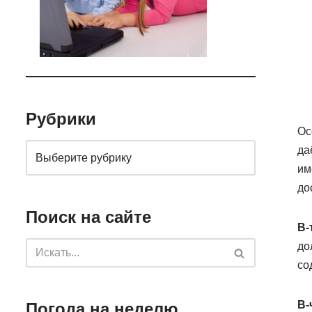
Рубрики
Ос
да
им
до
Поиск на сайте
В-
до
со
В-
Погода на неделю