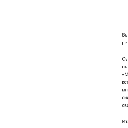
Вы
ре
Оз
ск
«M
кс
мн
си
св
Ит