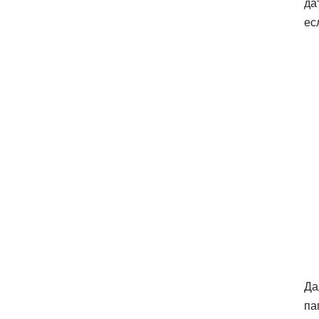
да
ес
Да
па