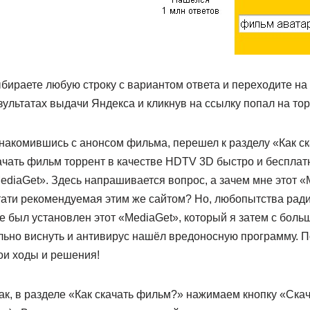
бираете любую строку с вариантом ответа и переходите на
зультатах выдачи Яндекса и кликнув на ссылку попал на торре
накомившись с анонсом фильма, перешел к разделу «Как с
ачать фильм торрент в качестве HDTV 3D быстро и бесплат
ediaGet». Здесь напрашивается вопрос, а зачем мне этот «M
тати рекомендуемая этим же сайтом? Но, любопытства ради
е был установлен этот «MediaGet», который я затем с больш
льно виснуть и антивирус нашёл вредоносную программу. По
ои ходы и решения!
ак, в разделе «Как скачать фильм?» нажимаем кнопку «Ска