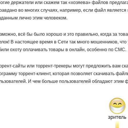
огие держатели или скажем так «хозяева» файлов предлагаю
равдано во многих случаях, например, если файл являет
зданным лично этим человеком.
зможно, всё бы было хорошо и это правильно, когда за това
елок! В настоящее время в Сети так много мошенников, что
били охоту оплачивать товары в онлайн, особенно по СМС.
ррент-сайты или торрент-трекеры могут предложить вам с
ограмму торрент-клиент, которая позволяет скачивать файлы
льзователей. И чем больше пользователей обладают этим ф