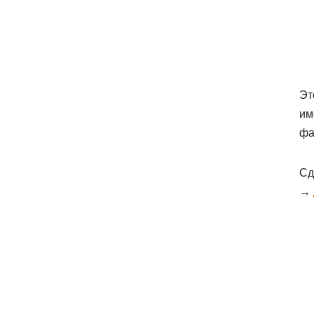
Эт
им
фа
Сд
→