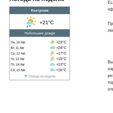
Ес
оф
Кострома
+21°C
Пр
ле
Небольшие дожди
+23°C
Пн, 10 Авг
+24°C
Вт, 11 Авг
+17°C
Ср, 12 Авг
+15°C
Чт, 13 Авг
Вы
+13°C
Пт, 14 Авг
на
+16°C
Сб, 15 Авг
ре
Погода на неделю
то
от