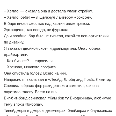
– Хэлло! — сказала она и достала «лаки страйк».
– Хэлло, бэби! — я щелкнул лайтером «ронсон».
В баре висел смог, как над картинговым треком.
Эркондишн, как всегда, не фурыкал.
Да и вообще, бар был не тип-топ, какой-то поп-артистский
по дизайну.
Я заказал двойной скотч и драймартини. Она любила
драймартини.
– Как бизнес? — спросил я.
– Хреново, никакого профита.
Она опустила голову. Всего на инч.
Напрасно я вкалывал в «Ллойд, Ллойд энд Прайс Лимитэд
Спешиал сёрвис фор рэзидентс»: я заметил, как она
опустила голову. Всего на инч.
Биг-бит-бэнд свинговал «Кам бэк ту Вирджиниа», любимую
тему эпохи «бибопа».
Тинейджеры в джерси, джемперах, блейзерах и блуджинсах