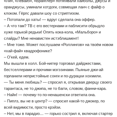
«Ли», «Левайз», «Вранглер» потягивали хайболы, джусы и
оранджусы, уминали хотдоги, совмещая ланч с файф о
клоком. Гёрлс давали шоу со стриптизом.
– Потопали до хаты! — вдруг сделала она оффер.
– А что там? ТВ с его вестернами и паблисити обрыдло
хуже горькой редьки! Опять кока-кола, «Мальборо» и
слайды? Мне ненавистен истэблишмент!
– Мне тоже. Может послушаем «Роллингов» на твоём новом
«хай-фай» квадрофонике?
– О’кей, едем.
Мы вышли в холл. Бой-ниггер торговал дайджестами,
бестселлерами и прочими мэгэзинами. Пьяные джи-ай
горланили непристойные сонги и по-дурацки хохмили.
— Ты меня любишь? — спросил я, открывая дверцу своего
тарантаса, не то джипа, не то багги, словом, фанни-кара.
– Найн! — почему-то по-ненашенски ответила она.
– Пиплз, вы не в центр? — спросил какой-то джокер, по
всей видимости, просто крэйзи.
– Нет, мы в парадиз… — горько сострил я, включая стартер