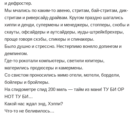
и дефростер.
Мы мчались по каким-то авеню, стритам, бай-стритам, дик-
стритам и риверсайд-драйвам. Кругом праздно шатались
хиппи и денди, супермены и менеджеры, стопперы, снобы и
скауты, офсайдеры и аутсайдеры, иуды-штрейкбрехеры,
проще говоря скэбы, спикеры и спинакеры.
Было душно и стрессно. Нестерпимо воняло допингом и
демпингом.
Где-то рокотали компьютеры, светили юпитеры,
матерились продюсеры и камермены.
Со свистом проносились мимо отели, мотели, бордели,
бойлеры и бройлеры.
На спидометре спид 200 миль — тайм из мани! ТУ БИ ОР
НОТ ТУ БИ…
Какой нас ждал энд, Хэппи?
Что-то не беливилось…