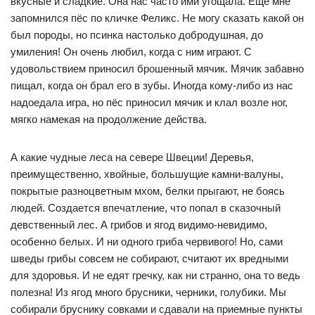
вкусные и сладкие. Она нас часто ими угощала. Ещё мне
запомнился пёс по кличке Феликс. Не могу сказать какой он
был породы, но псинка настолько добродушная, до
умиления! Он очень любил, когда с ним играют. С
удовольствием приносил брошенный мячик. Мячик забавно
пищал, когда он брал его в зубы. Иногда кому-либо из нас
надоедала игра, но пёс приносил мячик и клал возле ног,
мягко намекая на продолжение действа.
А какие чудные леса на севере Швеции! Деревья,
преимущественно, хвойные, большущие камни-валуны,
покрытые разноцветным мхом, белки прыгают, не боясь
людей. Создается впечатление, что попал в сказочный
девственный лес. А грибов и ягод видимо-невидимо,
особенно белых. И ни одного гриба червивого! Но, сами
шведы грибы совсем не собирают, считают их вредными
для здоровья. И не едят гречку, как ни странно, она то ведь
полезна! Из ягод много брусники, черники, голубики. Мы
собирали бруснику совками и сдавали на приемные пункты