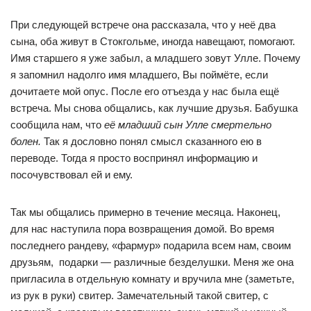
При следующей встрече она рассказала, что у неё два
сына, оба живут в Стокгольме, иногда навещают, помогают.
Имя старшего я уже забыл, а младшего зовут Улле. Почему
я запомнил надолго имя младшего, Вы поймёте, если
дочитаете мой опус. После его отъезда у нас была ещё
встреча. Мы снова общались, как лучшие друзья. Бабушка
сообщила нам, что
её младший сын Улле смертельно
болен.
Так я дословно понял смысл сказанного ею в
переводе. Тогда я просто воспринял информацию и
посочувствовал ей и ему.
Так мы общались примерно в течение месяца. Наконец,
для нас наступила пора возвращения домой. Во время
последнего рандеву, «фармур» подарила всем нам, своим
друзьям, подарки — различные безделушки. Меня же она
пригласила в отдельную комнату и вручила мне (заметьте,
из рук в руки) свитер. Замечательный такой свитер, с