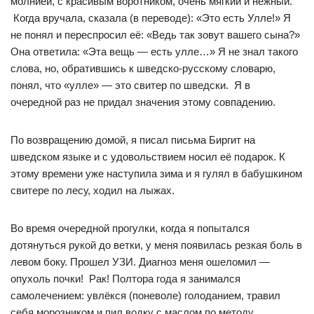
молнией, с красивым воротником, очень мягкий и нежный.
Когда вручала, сказала (в переводе): «Это есть Улле!» Я
не понял и переспросил её: «Ведь так зовут вашего сына?»
Она ответила: «Эта вещь — есть улле…» Я не знал такого
слова, но, обратившись к шведско-русскому словарю,
понял, что «улле» — это свитер по шведски. Я в
очередной раз не придал значения этому совпадению.
По возвращению домой, я писал письма Биргит на
шведском языке и с удовольствием носил её подарок. К
этому времени уже наступила зима и я гулял в бабушкином
свитере по лесу, ходил на лыжах.
Во время очередной прогулки, когда я попытался
дотянуться рукой до ветки, у меня появилась резкая боль в
левом боку. Прошел УЗИ. Диагноз меня ошеломил —
опухоль почки! Рак! Полтора года я занимался
самолечением: увлёкся (поневоле) голоданием, травил
себя морозником и пил водку с маслом по методу