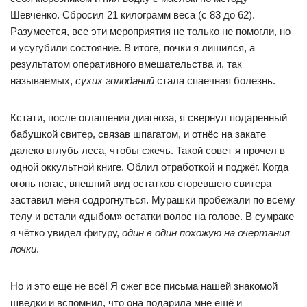
Шевченко. Сбросил 21 килограмм веса (с 83 до 62).
Разумеется, все эти мероприятия не только не помогли, но
и усугубили состояние. В итоге, почки я лишился, а
результатом оперативного вмешательства и, так
называемых,
сухих голоданий
стала спаечная болезнь.
Кстати, после оглашения диагноза, я свернул подаренный
бабушкой свитер, связав шпагатом, и отнёс на закате
далеко вглубь леса, чтобы сжечь. Такой совет я прочел в
одной оккультной книге. Облил отработкой и поджёг. Когда
огонь погас, внешний вид остатков сгоревшего свитера
заставил меня содрогнуться. Мурашки пробежали по всему
телу и встали «дыбом» остатки волос на голове. В сумраке
я чётко увидел фигуру,
один в один похожую на очертания
почки
.
Но и это еще не всё! Я сжег все письма нашей знакомой
шведки и вспомнил, что она подарила мне ещё и