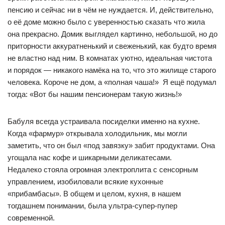
пенсию и сейчас ни в чём не нуждается. И, действительно,
о её доме можно было с уверенностью сказать что жила
она прекрасно. Домик выглядел картинно, небольшой, но до
приторности аккуратненький и свеженький, как будто время
не властно над ним. В комнатах уютно, идеальная чистота
и порядок — никакого намёка на то, что это жилище старого
человека. Короче не дом, а «полная чаша!» Я ещё подумал
тогда: «Вот бы нашим пенсионерам такую жизнь!»
Бабуля всегда устраивала посиделки именно на кухне.
Когда «фармур» открывала холодильник, мы могли
заметить, что он был «под завязку» забит продуктами. Она
угощала нас кофе и шикарными деликатесами.
Недалеко стояла огромная электроплита с сенсорным
управлением, изобиловали всякие кухонные
«прибамбасы». В общем и целом, кухня, в нашем
тогдашнем понимании, была ультра-супер-пупер
современной.