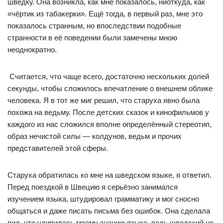
шведку. Она возникла, как мне показалось, ниоткуда, как
«чёртик из табакерки». Ещё тогда, в первый раз, мне это
показалось странным, но впоследствии подобные
странности в её поведении были замечены мною
неоднократно.
Считается, что чаще всего, достаточно нескольких долей
секунды, чтобы сложилось впечатление о внешнем облике
человека. Я в тот же миг решил, что старуха явно была
похожа на ведьму. После детских сказок и кинофильмов у
каждого из нас сложился вполне определённый стереотип,
образ нечистой силы — колдунов, ведьм и прочих
представителей этой сферы.
Старуха обратилась ко мне на шведском языке, я ответил.
Перед поездкой в Швецию я серьёзно занимался
изучением языка, штудировал грамматику и мог сносно
общаться и даже писать письма без ошибок. Она сделала
вид, что удивилась моему знанию языка, ведь шведский не