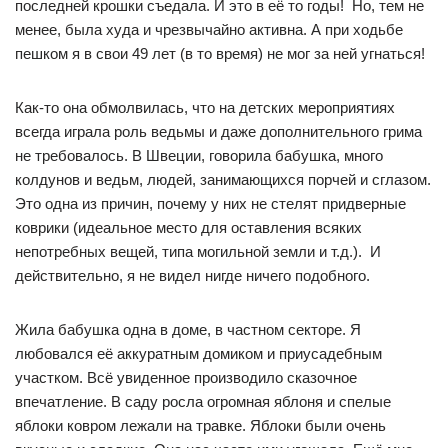
последней крошки съедала. И это в её то годы! Но, тем не
менее, была худа и чрезвычайно активна. А при ходьбе
пешком я в свои 49 лет (в то время) не мог за ней угнаться!
Как-то она обмолвилась, что на детских мероприятиях
всегда играла роль ведьмы и даже дополнительного грима
не требовалось. В Швеции, говорила бабушка, много
колдунов и ведьм, людей, занимающихся порчей и сглазом.
Это одна из причин, почему у них не стелят придверные
коврики (идеальное место для оставления всяких
непотребных вещей, типа могильной земли и т.д.). И
действительно, я не видел нигде ничего подобного.
Жила бабушка одна в доме, в частном секторе. Я
любовался её аккуратным домиком и приусадебным
участком. Всё увиденное производило сказочное
впечатление. В саду росла огромная яблоня и спелые
яблоки ковром лежали на травке. Яблоки были очень