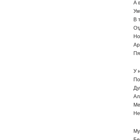
А 
Ум
В 
От
Но
Ар
Пя
У 
По
Ду
Ал
Ме
Не
Му
Бе