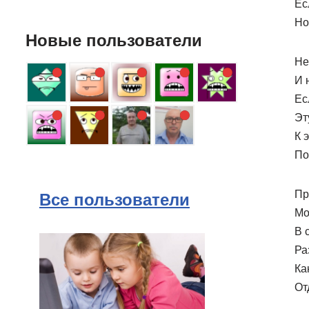
Ес
Но
Новые пользователи
Не
И 
Ес
Эт
К 
По
Пр
Все пользователи
Мо
В 
Ра
Ка
От