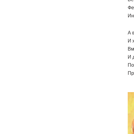
Фе
Ин
А 
И 
Вм
И 
По
Пр