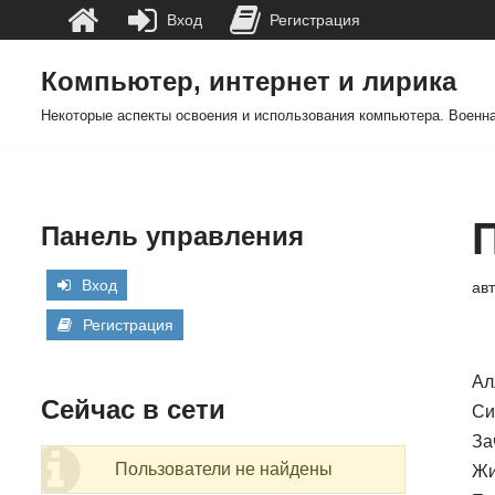
Вход
Регистрация
Компьютер, интернет и лирика
Перейти
Некоторые аспекты освоения и использования компьютера. Военна
к
содержимому
Панель управления
Вход
ав
Регистрация
Ал
Сейчас в сети
Си
За
Пользователи не найдены
Жи