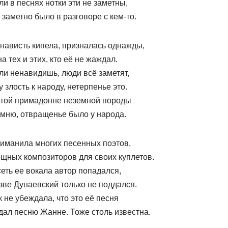
ли в песнях нотки эти не заметны,
 заметно было в разговоре с кем-то.
нависть кипела, призналась однажды,
на тех и этих, кто её не жаждал.
ли ненавидишь, люди всё заметят,
у злость к народу, нетерпенье это.
этой примадонне неземной породы
мню, отвращенье было у народа.
иманила многих песенных поэтов,
щных композиторов для своих куплетов.
сеть ее вокала автор попадался,
зве Дунаевский только не поддался.
к не убеждала, что это её песня
дал песню Жанне. Тоже столь известна.