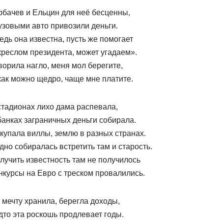
рбачев и Ельцин для неё бесценны,
узовыми авто привозили деньги.
едь она известна, пусть же помогает
креслом президента, может угадаем».
ворила нагло, меня мол берегите,
как можно щедро, чаще мне платите.
стадионах лихо дама распевала,
банках заграничных деньги собирала.
купала виллы, землю в разных странах.
дно собиралась встретить там и старость.
лучить известность там не получилось
нкурсы на Евро с треском провалились.
 мечту хранила, берегла доходы,
дто эта роскошь продлевает годы.