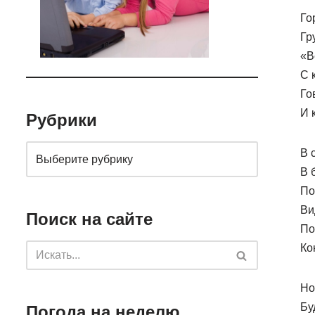
Го
Гр
«В
С 
Го
И 
Рубрики
В 
В 
По
Ви
Поиск на сайте
По
Ко
Но
Бу
Погода на неделю