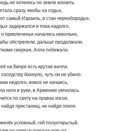
ведь не хотелось по земле елозить.
отала сразу, якобы на отдых,
тот самый Израиль, в стан чернобородых.
дых задержался и пока надолго,
 и приключенья начались невольно.
абы обстреляли, дальше продолжали.
тками сверкая, Алла побежала.
неё на Кипре есть крутая вилла.
 соседству бахнуло, чуть ли не убило.
мая недолго, вовсе не начаясь,
ла ноги в руки, в Армению умчалась.
чется по свету на правах изгоя,
 найдя пристанищ, не найдя покоя.
жичёк условный, гей полуоткрытый,
гает по свету в поисках корыта.