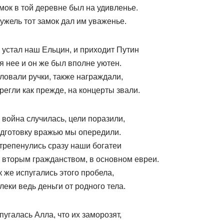
мок в той деревне был на удивленье.
ужель тот замок дал им уваженье.
 устал наш Ельцин, и приходит Путин
я нее и он же был вполне уютен.
ловали ручки, также награждали,
регли как прежде, на концерты звали.
 война случилась, цели поразили,
дготовку вражью мы опередили.
трепенулись сразу наши богатеи
 вторым гражданством, в основном евреи.
к же испугались этого пробела,
леки ведь деньги от родного тела.
пугалась Алла, что их заморозят,