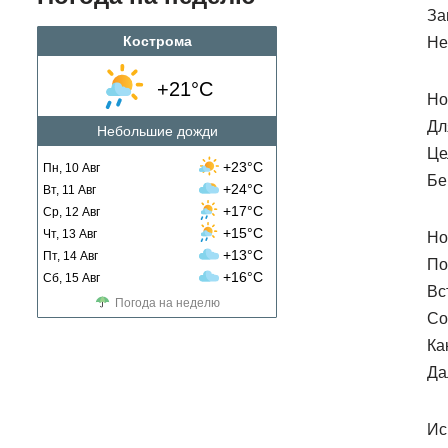
За
Кострома
Не
+21°C
Но
Дл
Небольшие дожди
Це
+23°C
Пн, 10 Авг
Бе
+24°C
Вт, 11 Авг
+17°C
Ср, 12 Авг
+15°C
Чт, 13 Авг
Но
+13°C
Пт, 14 Авг
По
+16°C
Сб, 15 Авг
Вс
Погода на неделю
Со
Ка
Да
Ис