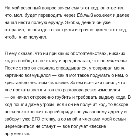
На мой резонный вопрос зачем ему этот код, он ответил,
что, мол, будет переводить через
Единый кошелек
и далее
начал нести полную ерунду. Якобы, деньги он уже
отправил, но они где-то застряли и срочно нужен этот код,
чтобы я их получил.
Я ему сказал, что ни при каких обстоятельствах, никаких
кодов сообщать не стану и предполагаю, что он
мошенник
.
После этого он сначала оправдывался, уговаривал меня,
картинно возмущался — как я мог такое подумать о нем, о
кристально честном человеке. Затем все-таки понял, что
«не прокатывает» и тон его разговора резко изменился
— он начал откровенно грубить и требовать выдачу кода. В
ход пошли даже угрозы: если он не получит код, то вскоре
несколько крепких парней придут по указанному адресу и
заберут уже ЕГО стенку, а со мной и членами моей семьи
церемониться не станут — все получат «веские
аргументы».