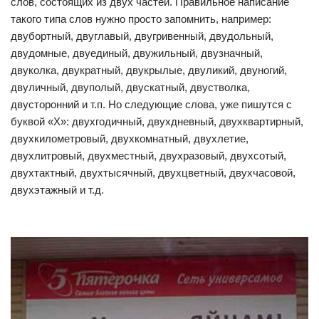
слов, состоящих из двух частей. Правильное написание
такого типа слов нужно просто запомнить, например:
двубортный, двуглавый, двугривенный, двудольный,
двудомные, двуединый, двужильный, двузначный,
двуколка, двукратный, двукрылые, двуликий, двуногий,
двуличный, двуполый, двускатный, двустволка,
двусторонний и т.п. Но следующие слова, уже пишутся с
буквой «Х»: двухгодичный, двухдневный, двухквартирный,
двухкилометровый, двухкомнатный, двухлетие,
двухлитровый, двухместный, двухразовый, двухсотый,
двухтактный, двухтысячный, двухцветный, двухчасовой,
двухэтажный и т.д.