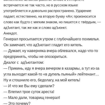
встречается не так часто, но в русском языке
употребляется и довольно распространено. Ударение
падает, естественно, на вторую букву «А»; произносится
слово как будто с мягким знаком, но пишется с твёрдым, —
адЪютант, так же как и слово адЪюнкт.
Анекдот.
Генерал просыпается утром с глубочайшего похмелья.
Он замечает, что адЪютант гладит его китель.
— Думает, ну наверняка вчера облевался, надо что-то
предпринять, чтобы не опозориться.
Диалог с адЪютантом:
— Прикинь, иду я вчера вечером в казармы, а тут из-за
угла выходит какой-то «в дупель пьяный» лейтенант…
Ну и стошнило его, бедолагу, на мой китель!
— И что же Вы ему сделали?
— Влепил трое суток ареста!
— Мало дали, товарищ генерал!
— Это почему?