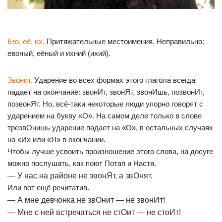
Его, её, их.
Притяжательные местоимения. Неправильно:
евоный, еёный и ихний (ихий).
Звонит.
Ударение во всех формах этого глагола всегда
падает на окончание: звонИт, звонЯт, звонИшь, позвонИт,
позвонЯт. Но, всё-таки некоторые люди упорно говорят с
ударением на букву «О». На самом деле только в слове
трезвОнишь ударение падает на «О», в остальных случаях
на «И» или «Я» в окончании.
Чтобы лучше усвоить произношение этого слова, на досуге
можно послушать, как поют Потап и Настя.
— У нас на районе не звонЯт, а звОнят.
Или вот ещё речитатив.
— А мне девчонка не звОнит — не звонИт!
— Мне с ней встречаться не стОит — не стоИт!