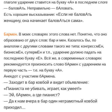
глаголе ударение ставится на букву «А» в последнем слоге
— баловАть. Неправильно — бАловать.
Есть хорошее высказывание:
«Если не баловАть
женщину, она начинает баловАться сама».
Бармен.
В моих словарях этого слова нет. Понятно, что оно
образовано от двух слов: бар и мен. Казалось бы, по
аналогии с другими словами такого же типа: конгрессмЕн,
бизнесмЕн, супермЕн и т.п., ударение должно падать на
последнюю букву «Е». Всё же, в современных словарях
рекомендуется произносить слово бАрмен с ударением на
первую часть — т.е. на букву «А».
Анекдот с участием бАрмена.
— Заходит в бар ковбой и видит объявление:
«Пианиста не убивать, играет, как умеет!»
— Эй, бАрмен, а где пианист?
— Да к нам вчера в бар один неграмотный ковбой
приходил…