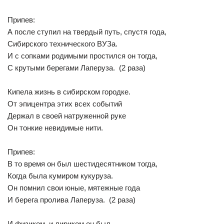
Припев:
А после ступил на твердый путь, спустя года,
Сибирского технического ВУЗа.
И с сопками родимыми простился он тогда,
С крутыми берегами Лаперуза. (2 раза)
Кипела жизнь в сибирском городке.
От эпицентра этих всех событий
Держал в своей натруженной руке
Он тонкие невидимые нити.
Припев:
В то время он был шестидесятником тогда,
Когда была кумиром кукуруза.
Он помнил свои юные, мятежные года
И берега пролива Лаперуза. (2 раза)
И физиком, и лириком он был,