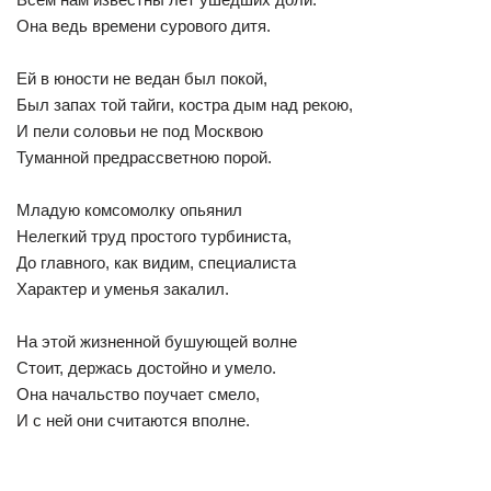
Она ведь времени сурового дитя.
Ей в юности не ведан был покой,
Был запах той тайги, костра дым над рекою,
И пели соловьи не под Москвою
Туманной предрассветною порой.
Младую комсомолку опьянил
Нелегкий труд простого турбиниста,
До главного, как видим, специалиста
Характер и уменья закалил.
На этой жизненной бушующей волне
Стоит, держась достойно и умело.
Она начальство поучает смело,
И с ней они считаются вполне.