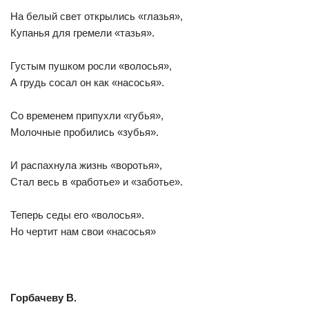
На белый свет открылись «глазья»,
Купанья для гремели «тазья».
Густым пушком росли «волосья»,
А грудь сосал он как «насосья».
Со временем припухли «губья»,
Молочные пробились «зубья».
И распахнула жизнь «воротья»,
Стал весь в «работье» и «заботье».
Теперь седы его «волосья».
Но чертит нам свои «насосья»
Горбачеву В.