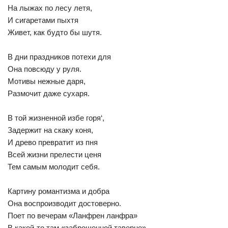
На лыжах по лесу летя,
И сигаретами пыхтя
Живет, как будто бы шутя.
В дни праздников потехи для
Она повсюду у руля.
Мотивы нежные даря,
Размочит даже сухаря.
В той жизненной избе горя‘,
Задержит на скаку коня,
И древо превратит из пня
Всей жизни прелести ценя
Тем самым молодит себя.
Картину романтизма и добра
Она воспроизводит достоверно.
Поет по вечерам «Ланфрен ланфра»
В какой-то там «заброшенной таверне».