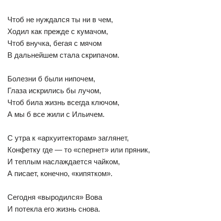
Чтоб не нуждался ты ни в чем,
Ходил как прежде с кумачом,
Чтоб внучка, бегая с мячом
В дальнейшем стала скрипачом.
Болезни б были нипочем,
Глаза искрились бы лучом,
Чтоб била жизнь всегда ключом,
А мы б все жили с Ильичем.
С утра к «архуитекторам» заглянет,
Конфетку где — то «спернет» или пряник,
И теплым наслаждается чайком,
А писает, конечно, «кипятком».
Сегодня «выродился» Вова
И потекла его жизнь снова.